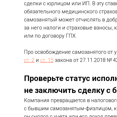
сделки с юрлицом или ИП. В эту ста
обязательного медицинского страхо
самозанятый может отчислять в доб
за него налоги и страховые взносы, 
или по договору ГПХ.
Про освобождение самозанятого от 
ст. 2
и
ст. 15
закона от 27.11.2018 № 
Проверьте статус испол
не заключить сделку с
Компания превращается в налогового
с бывшим самозанятым-физлицом, кот
он снялся с учёта или его доход превы