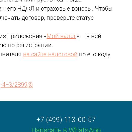
а него НДФЛ и страховые взносы. Чтобы
лючать договор, проверьте статус
 из приложения «
Мой налог
» — в ней
ю по регистрации.
олнителя
на сайте налоговой
по его коду
Д-4−3/2899@
+7 (499) 113-00-57
Написать в WhatsApp