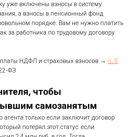
вку уже включены взносы в систему
вания, а взносы в пенсионный фонд
ровольном порядке. Вам не нужно платить
как за работника по трудовому договору
уплаты НДФЛ и страховых взносов →
п. 8
422-ФЗ
нителя, чтобы
 бывшим самозанятым
 агента только если заключит договор
орый потерял этот статус: если
сил 2,4 млн руб. в год. Тогда