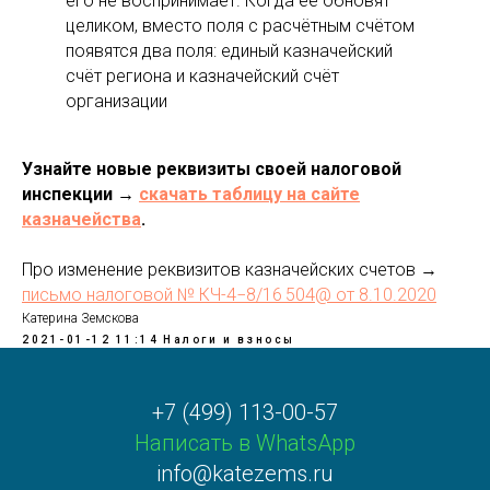
его не воспринимает. Когда её обновят
целиком, вместо поля с расчётным счётом
появятся два поля: единый казначейский
счёт региона и казначейский счёт
организации
Узнайте новые реквизиты своей налоговой
инспекции →
скачать таблицу на сайте
казначейства
.
Про изменение реквизитов казначейских счетов →
письмо налоговой № КЧ-4−8/16 504@ от 8.10.2020
Катерина Земскова
2021-01-12 11:14
Налоги и взносы
+7 (499) 113-00-57
Написать в WhatsApp
info@katezems.ru